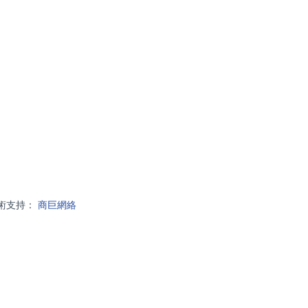
支持：
商巨網絡