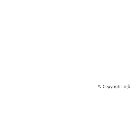
© Copyright 