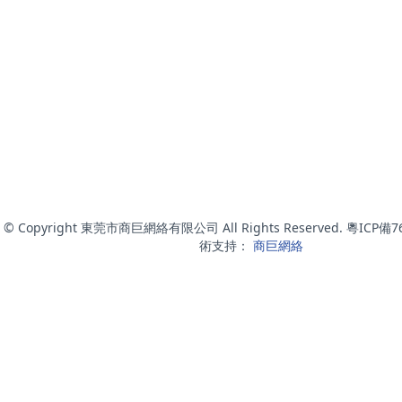
© Copyright 東莞市商巨網絡有限公司 All Rights Reserved. 粵ICP備
術支持：
商巨網絡